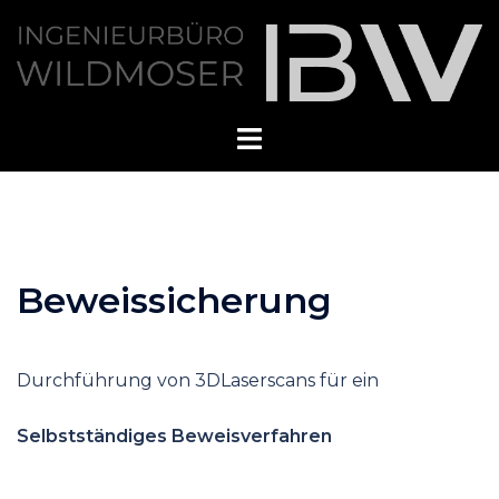
Zum
Inhalt
springen
Beweissicherung
Durchführung von 3DLaserscans für ein
Selbstständiges Beweisverfahren