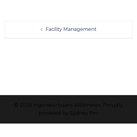
Beitrags-
Facility Management
Navigation
© 2026 Ingenieurbuero Wildmoser. Proudly
powered by
Sydney Pro